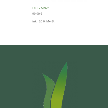
DOG Move
99,90
€
inkl. 20 % MwSt.