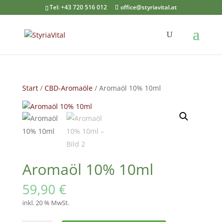
Tel: +43 720 516 012
office@styriavital.at
Start
/
CBD-Aromaöle
/ Aromaöl 10% 10ml
Aromaöl 10% 10ml
59,90
€
inkl. 20 % MwSt.