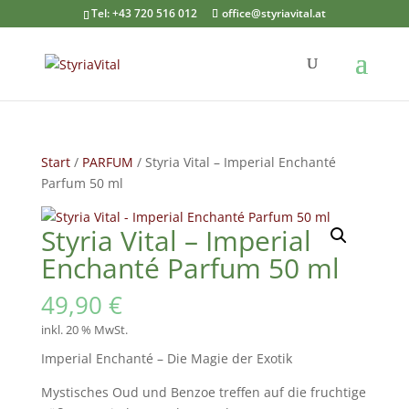
Tel: +43 720 516 012
office@styriavital.at
Start
/
PARFUM
/ Styria Vital – Imperial Enchanté
Parfum 50 ml
Styria Vital – Imperial
Enchanté Parfum 50 ml
49,90
€
inkl. 20 % MwSt.
Imperial Enchanté – Die Magie der Exotik
Mystisches Oud und Benzoe treffen auf die fruchtige