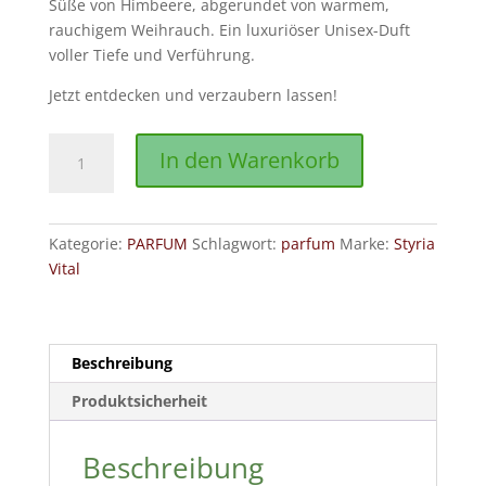
Süße von Himbeere, abgerundet von warmem,
rauchigem Weihrauch. Ein luxuriöser Unisex-Duft
voller Tiefe und Verführung.
Jetzt entdecken und verzaubern lassen!
Styria
In den Warenkorb
Vital
-
Imperial
Kategorie:
PARFUM
Schlagwort:
parfum
Marke:
Styria
Enchanté
Vital
Parfum
50
ml
Menge
Beschreibung
Produktsicherheit
Beschreibung