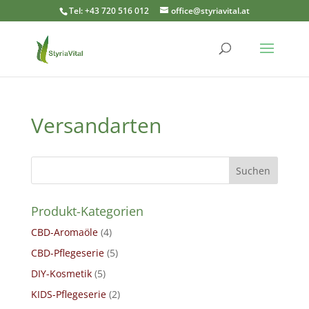
Tel: +43 720 516 012
office@styriavital.at
Versandarten
Suchen
Produkt-Kategorien
CBD-Aromaöle
(4)
CBD-Pflegeserie
(5)
DIY-Kosmetik
(5)
KIDS-Pflegeserie
(2)