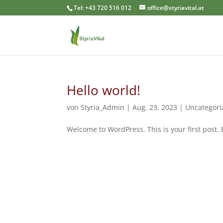
Tel: +43 720 516 012
office@styriavital.at
Hello world!
von
Styria_Admin
|
Aug. 23, 2023
|
Uncategori
Welcome to WordPress. This is your first post. Ed