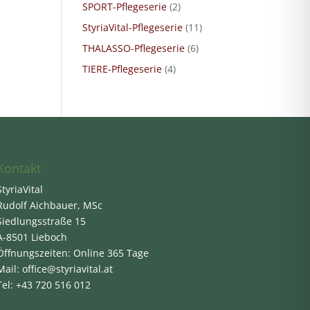
SPORT-Pflegeserie
(2)
StyriaVital-Pflegeserie
(11)
THALASSO-Pflegeserie
(6)
TIERE-Pflegeserie
(4)
Kontakt
StyriaVital
Rudolf Aichbauer, MSc
Siedlungsstraße 15
A-8501 Lieboch
Öffnungszeiten: Online 365 Tage
Mail: office@styriavital.at
Tel: +43 720 516 012